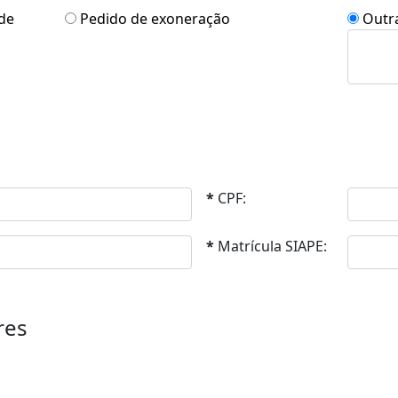
 de
Pedido de exoneração
Outra
*
CPF:
*
Matrícula SIAPE:
res